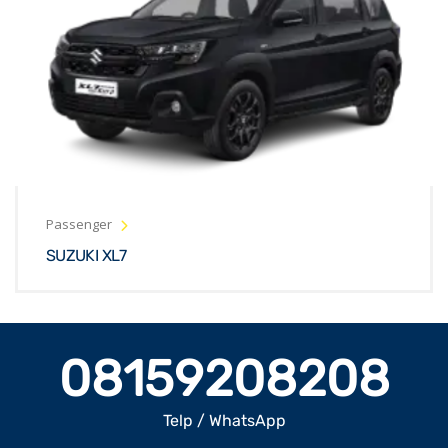
Passenger
SUZUKI XL7
08159208208
Telp / WhatsApp